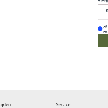
MEEST DUURZAME KEUZE
K
Let
ver
ijden
Service