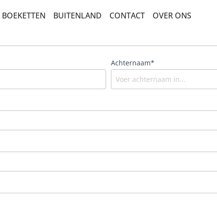
BOEKETTEN
BUITENLAND
CONTACT
OVER ONS
BEDANKT EN ZOMAAR
BESTSELLERS
Achternaam*
BETERSCHAP EN STERKTE
PLANTEN
PLUK EN VELDBOEKETTEN
ROUW EN CONDOLEANCE
ROZEN
SEIZOENSBOEKETTEN
VERJAARDAG EN FELICITATIE
LUXE-CADEAUBOEKETTEN