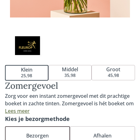
Middel
Groot
Klein
35,98
45,98
25,98
Zomergevoel
Zorg voor een instant zomergevoel met dit prachtige
boeket in zachte tinten. Zomergevoel is hét boeket om
de zomer in huis te halen. De prachtige leeuwenbek in
Lees meer
combinatie met de kleurrijke gerbera zorgt voor een
Kies je bezorgmethode
onweerstaanbaar geheel. Een luchtig zomerboeket
waar je iedereen blij mee maakt. Exclusief vaas. Tip:
Bezorgen
Afhalen