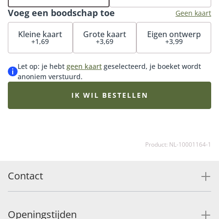
bestel onze luxe bonbons of heerlijke chocolaatjes
Voeg een boodschap toe
erbij en maak de verrassing compleet.
Geen kaart
Kleine kaart
Grote kaart
Eigen ontwerp
+1,69
+3,69
+3,99
Let op: je hebt
geen kaart
geselecteerd, je boeket wordt
anoniem verstuurd.
IK WIL BESTELLEN
Product: NL-10001164-1
Contact
Openingstijden