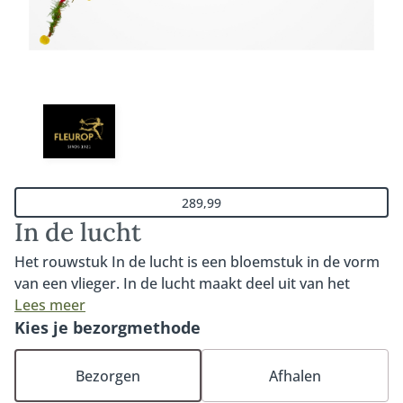
289,99
In de lucht
Het rouwstuk In de lucht is een bloemstuk in de vorm
van een vlieger. In de lucht maakt deel uit van het
thema 'Onze sterren' binnen het rouwwerk van
Lees meer
Fleurop. Onze sterren verdienen het om gezien te
Kies je bezorgmethode
worden en voor altijd te blijven stralen. In dit thema
vind je speciale vormen die betekenisvol kunnen zijn.
Bezorgen
Afhalen
De speciale vliegervorm van In de lucht bevat