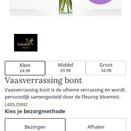
Middel
Groot
Klein
29,98
34,98
24,98
Vaasverrassing bont
Vaasverrassing bont is de ultieme verrassing en wordt
persoonlijk samengesteld door de Fleurop bloemist.
De vaasverrassing is een combinatie van een moderne
Lees meer
vaas beschikbaar in 3 formaten - klein, middel en groot
Kies je bezorgmethode
- met mooie verse seizoensbloemen. De bloemist kiest
de bloemen, snijdt deze voor levering schuin af en
Bezorgen
Afhalen