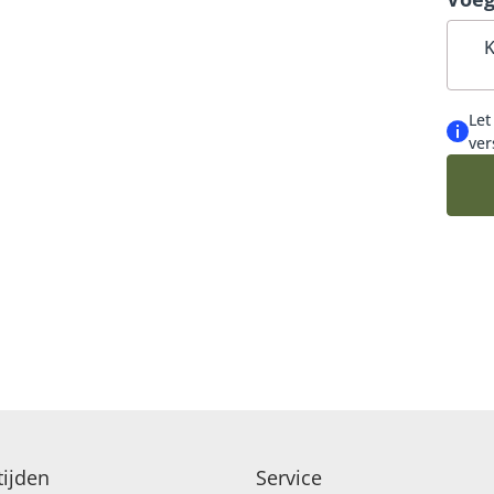
MEEST DUURZAME KEUZE
K
Let
ver
ijden
Service