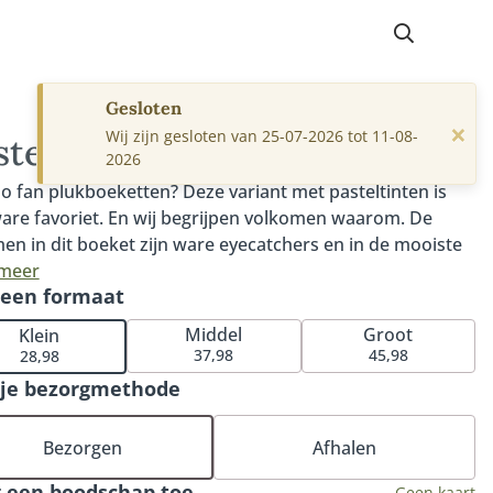
Gesloten
×
Wij zijn gesloten van 25-07-2026 tot 11-08-
stel geplukt
2026
o fan plukboeketten? Deze variant met pasteltinten is
are favoriet. En wij begrijpen volkomen waarom. De
en in dit boeket zijn ware eyecatchers en in de mooiste
ltinten komen ze nog beter tot hun recht. Tip: bestel een
 meer
 een formaat
ssende vaas voor de perfecte match met dit boeket of
onze heerlijke chocolade of bonbons. Extra leuk: voeg
Middel
Groot
Klein
geurstokjes of geurkaars toe.
37,98
45,98
28,98
 je bezorgmethode
Bezorgen
Afhalen
 een boodschap toe
Geen kaart