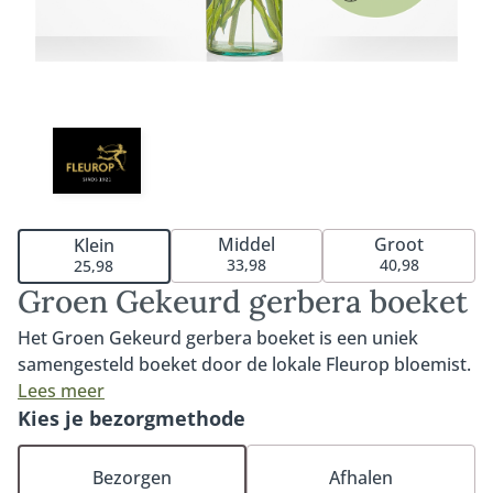
Middel
Groot
Klein
33,98
40,98
25,98
Groen Gekeurd gerbera boeket
Het Groen Gekeurd gerbera boeket is een uniek
samengesteld boeket door de lokale Fleurop bloemist.
Het boeket bestaat uit een mix van de meest mooie en
Lees meer
duurzaam gekwalificeerde MPS-A+ of MPS-A gerbera's.
Kies je bezorgmethode
MPS-ABC is het wereldwijde certificaat dat
duurzaamheid van bloemen aantoonbaar maakt. Door
Bezorgen
Afhalen